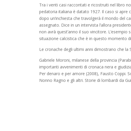
Tra i venti casi raccontati e ricostruiti nel libr
pedatoria italiana è datato 1927. Il caso si apre 
dopo un’inchiesta che travolgerà il mondo del cal
assegnato. Dice in un intervista l’allora preside
non avrà quest’anno il suo vincitore. L’esempio s
situazione calcistica che è in questo momento di
Le cronache degli ultimi anni dimostrano che la St
Gabriele Moroni, milanese della provincia (Parabi
importanti avvenimenti di cronaca nera e giudizia
Per denaro e per amore (2008), Fausto Coppi. Sol
Nonno Ragno e gli altri. Storie di lombardi da Gu