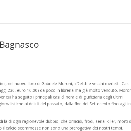
 Bagnasco
imi, nel nuovo libro di Gabriele Moroni, «Delitti e vecchi merletti. Casi 
agg. 236, euro 16,00) da poco in libreria ma già molto venduto. Moron
 cui ha seguito i principali casi di nera e di giudiziaria degli ultimi
ornalistiche ai delitti del passato, dalla fine del Settecento fino agli in
di là di ogni ragionevole dubbio, che omicidi, frodi, serial killer, morti d
ino il calcio scommesse non sono una prerogativa dei nostri tempi.