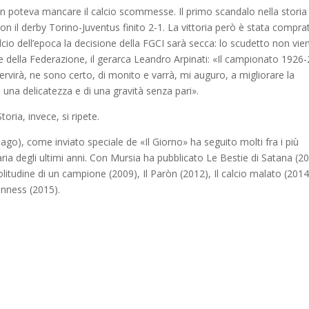
o non poteva mancare il calcio scommesse. Il primo scandalo nella storia
con il derby Torino-Juventus finito 2-1. La vittoria però è stata compra
cio dell’epoca la decisione della FGCI sarà secca: lo scudetto non vie
nte della Federazione, il gerarca Leandro Arpinati: «Il campionato 1926
ervirà, ne sono certo, di monito e varrà, mi auguro, a migliorare la
 una delicatezza e di una gravità senza pari».
oria, invece, si ripete.
ago), come inviato speciale de «Il Giorno» ha seguito molti fra i più
ria degli ultimi anni. Con Mursia ha pubblicato Le Bestie di Satana (2
itudine di un campione (2009), Il Paròn (2012), Il calcio malato (2014
inness (2015).