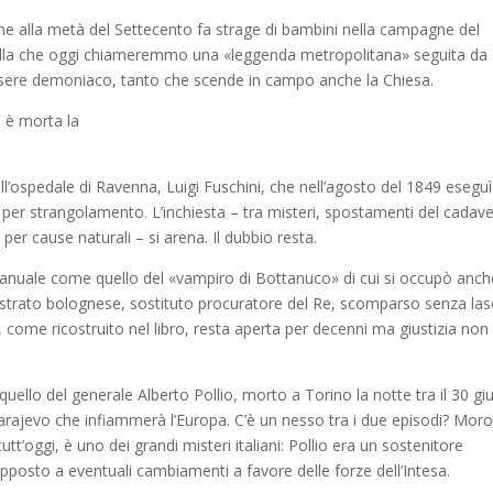
 che alla metà del Settecento fa strage di bambini nella campagne del
uella che oggi chiameremmo una «leggenda metropolitana» seguita da
n essere demoniaco, tanto che scende in campo anche la Chiesa.
e è morta la
ll’ospedale di Ravenna, Luigi Fuschini, che nell’agosto del 1849 eseguì
 per strangolamento. L’inchiesta – tra misteri, spostamenti del cadave
er cause naturali – si arena. Il dubbio resta.
manuale come quello del «vampiro di Bottanuco» di cui si occupò anch
trato bolognese, sostituto procuratore del Re, scomparso senza las
, come ricostruito nel libro, resta aperta per decenni ma giustizia non
quello del generale Alberto Pollio, morto a Torino la notte tra il 30 g
i Sarajevo che infiammerà l’Europa. C’è un nesso tra i due episodi? Moro
utt’oggi, è uno dei grandi misteri italiani: Pollio era un sostenitore
 opposto a eventuali cambiamenti a favore delle forze dell’Intesa.