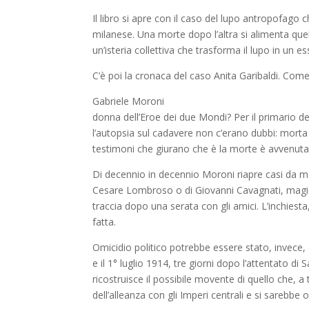
Il libro si apre con il caso del lupo antropofago
milanese. Una morte dopo l’altra si alimenta q
un’isteria collettiva che trasforma il lupo in u
C’è poi la cronaca del caso Anita Garibaldi. Com
Gabriele Moroni
donna dell’Eroe dei due Mondi? Per il primario de
l’autopsia sul cadavere non c’erano dubbi: morta
testimoni che giurano che è la morte è avvenuta p
Di decennio in decennio Moroni riapre casi da 
Cesare Lombroso o di Giovanni Cavagnati, magis
traccia dopo una serata con gli amici. L’inchiesta
fatta.
Omicidio politico potrebbe essere stato, invece, 
e il 1° luglio 1914, tre giorni dopo l’attentato d
ricostruisce il possibile movente di quello che, a t
dell’alleanza con gli Imperi centrali e si sarebbe