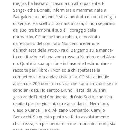
meglio, ha lasciato il casco a un altro paziente. E
Sange- etha Bonaiti, infermiera e mamma: nata a
Bangalore, a due anni è stata adottata da una famiglia
di Seriate. Ha scelto di tornare a casa, di non separarsi
dai suoi tre bambini. Il suo è il coraggio della
normalità». C’è anche tanta rabbia, dimostrata
dall’esposto del comitato Noi denunceremo e
dall’inchiesta della Procu- ra di Bergamo sulla manca-
ta costituzione di una zona rossa a Nembro e ad Alza-
no. Qual è la sua opinione in base alle testimonianze
raccolte per il libro? «Non so a chi spettasse la
competenza, ma andava isti- tuita. C’è stata l’inutile
attesa dei 200 uomini in divisa che sono arrivati e se ne
sono an- dati. Ho sentito Bruno Testa, da 36 anni
gestore dell’Hotel Continental di Osio Sotto, che li ha
ospitati per tre gior- ni, oltre ai sindaci di Nem- bro,
Claudio Cancelli, e di Al- zano Lombardo, Camillo
Bertocchi. Su questo punto va fatta assolutamente
chia- rezza, sia per onorare la me- moria dei morti, sia