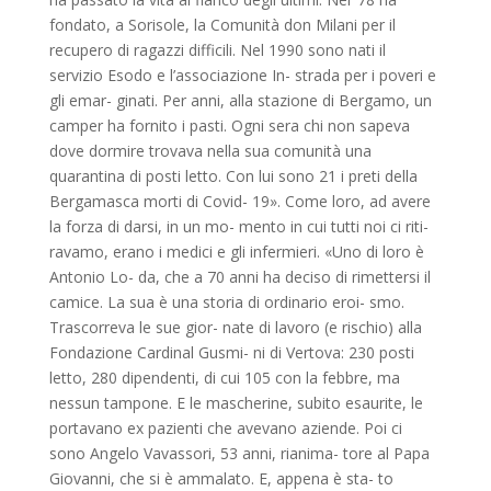
fondato, a Sorisole, la Comunità don Milani per il
recupero di ragazzi difficili. Nel 1990 sono nati il
servizio Esodo e l’associazione In- strada per i poveri e
gli emar- ginati. Per anni, alla stazione di Bergamo, un
camper ha fornito i pasti. Ogni sera chi non sapeva
dove dormire trovava nella sua comunità una
quarantina di posti letto. Con lui sono 21 i preti della
Bergamasca morti di Covid- 19». Come loro, ad avere
la forza di darsi, in un mo- mento in cui tutti noi ci riti-
ravamo, erano i medici e gli infermieri. «Uno di loro è
Antonio Lo- da, che a 70 anni ha deciso di rimettersi il
camice. La sua è una storia di ordinario eroi- smo.
Trascorreva le sue gior- nate di lavoro (e rischio) alla
Fondazione Cardinal Gusmi- ni di Vertova: 230 posti
letto, 280 dipendenti, di cui 105 con la febbre, ma
nessun tampone. E le mascherine, subito esaurite, le
portavano ex pazienti che avevano aziende. Poi ci
sono Angelo Vavassori, 53 anni, rianima- tore al Papa
Giovanni, che si è ammalato. E, appena è sta- to